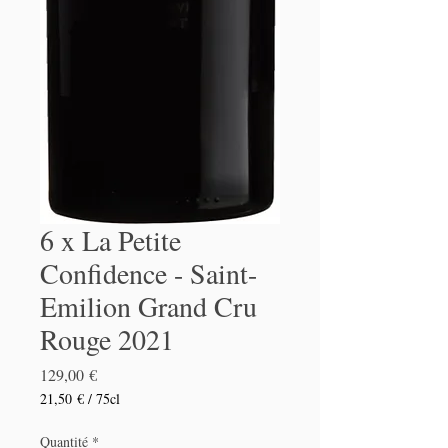
6 x La Petite
Confidence - Saint-
Emilion Grand Cru
Rouge 2021
Prix
129,00 €
21,50 €
/
75cl
21,50 €
pour
Quantité
*