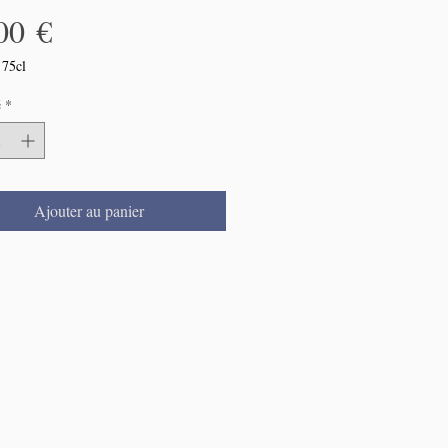
Prix
00 €
/
75cl
é
*
res
Ajouter au panier