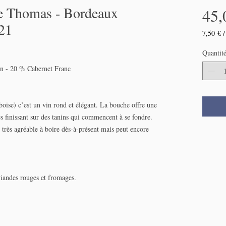
e Thomas - Bordeaux
45,
21
7,50 €
7,50 €
pour
Quantit
75
n - 20 % Cabernet Franc
Centilit
boise) c’est un vin rond et élégant. La bouche offre une
s finissant sur des tanins qui commencent à se fondre.
 très agréable à boire dès-à-présent mais peut encore
 viandes rouges et fromages.