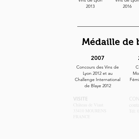
Vins de Lyon
Vins de Lyo
2013
2016
Médaille de 
2007
Concours des Vins de
C
Lyon 2012 et au
Mo
Challenge International
Fémi
de Blaye 2012
VISITE
CON
cont
Château de Viaut
33410 MOURENS
Tél: 
FRANCE