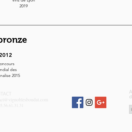
n
Vins de Lyon
2019
bronze
2012
oncours
ndial des
nalise 2015
A
TACT
d
act@vignoblesboudat.com
05.56.61.31.31